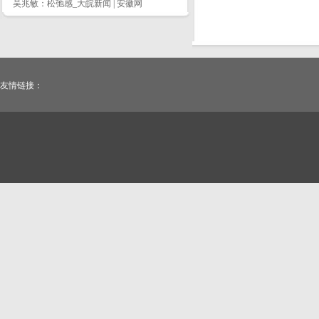
吴兆敏：松弛感_大皖新闻 | 安徽网
友情链接：