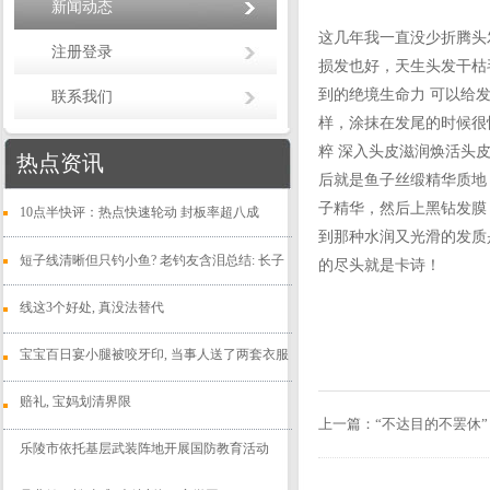
新闻动态
这几年我一直没少折腾头
注册登录
损发也好，天生头发干枯
到的绝境生命力 可以给
联系我们
样，涂抹在发尾的时候很
粹 深入头皮滋润焕活头
热点资讯
后就是鱼子丝缎精华质地
子精华，然后上黑钻发膜
10点半快评：热点快速轮动 封板率超八成
到那种水润又光滑的发质
短子线清晰但只钓小鱼? 老钓友含泪总结: 长子
的尽头就是卡诗！
线这3个好处, 真没法替代
宝宝百日宴小腿被咬牙印, 当事人送了两套衣服
赔礼, 宝妈划清界限
上一篇：
“不达目的不罢休
乐陵市依托基层武装阵地开展国防教育活动